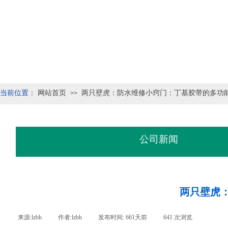
当前位置：
网站首页
两只壁虎：防水维修小窍门：丁基胶带的多功
>>
公司新闻
两只壁虎
来源:
lzbh
|
作者:
lzbh
|
发布时间:
661天前
|
641
次浏览
|