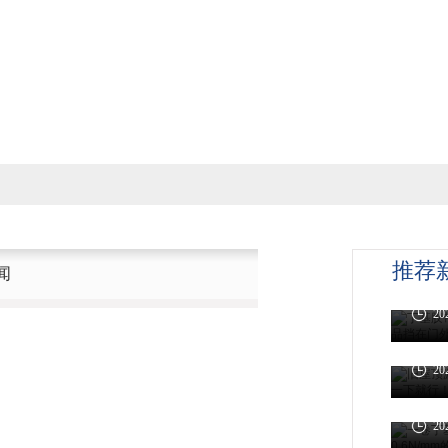
丁基
推荐
闻
两个
20
旧屋
开即
20
一卷
不达
丁基
20
一闻