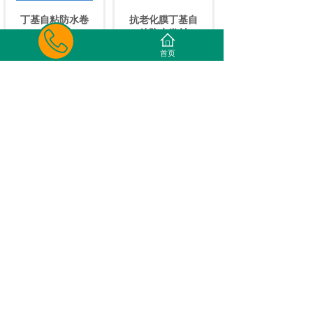
丁基自粘防水卷
抗老化膜丁基自
材
粘防水卷材
首页
1
2
3
4
末页 >>
联系我们
版权所有 © 杭州两只壁虎新材料科技有限公司
浙ICP备2025155010号-1号