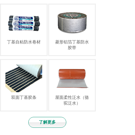
丁基自粘防水卷材
菱形铝箔丁基防水
胶带
双面丁基胶条
屋面柔性泛水（骆
驼泛水）
了解更多