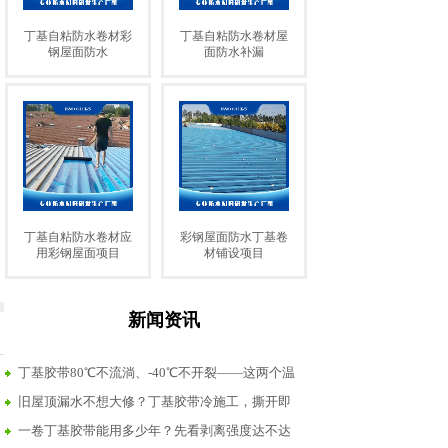
丁基自粘防水卷材彩
丁基自粘防水卷材屋
钢屋面防水
面防水补漏
丁基自粘防水卷材应
彩钢屋面防水丁基卷
用彩钢屋面项目
材铺设项目
新闻资讯
丁基胶带80℃不流淌、-40℃不开裂——这两个温
度......
旧屋顶漏水不想大修？丁基胶带冷施工，撕开即
贴，基面......
一卷丁基胶带能用多少年？先看剥离强度达不达