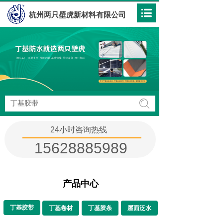
杭州两只壁虎新材料有限公司
搜索
24小时咨询热线
15628885989
产品中心
丁基胶带
丁基卷材
丁基胶条
屋面泛水