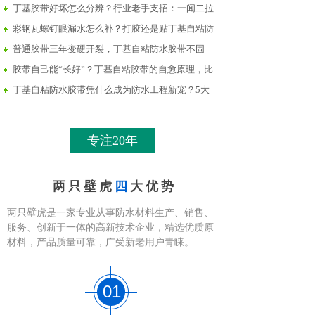
标，低于......
丁基胶带好坏怎么分辨？行业老手支招：一闻二拉
三贴四......
彩钢瓦螺钉眼漏水怎么补？打胶还是贴丁基自粘防
水胶带......
普通胶带三年变硬开裂，丁基自粘防水胶带不固
化，防水......
胶带自己能“长好”？丁基自粘胶带的自愈原理，比
你想......
丁基自粘防水胶带凭什么成为防水工程新宠？5大
核心功......
专注20年
两只壁虎
四
大优势
两只壁虎是一家专业从事防水材料生产、销售、
服务、创新于一体的高新技术企业，精选优质原
材料，产品质量可靠，广受新老用户青睐。
01