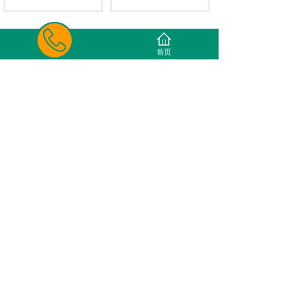
首页
1
2
3
4
5
...
8
末页 >>
联系我们
版权所有 © 杭州两只壁虎新材料科技有限公司
浙ICP备2025155010号-1号