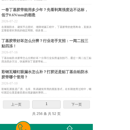
一卷丁基胶带能用多少年？先看剥离强度达不达标，
低于0.6N/mm的都悬
2026-07-22
在屋面防水、建筑节点密封、缝隙堵漏工程中，丁基胶带的使用寿命，直接决
定整套密封系统的稳定周期。很多屋......
丁基胶带好坏怎么分辨？行业老手支招：一闻二拉三
贴四冻！
2026-07-16
丁基自粘防水胶带怎么分辨好坏？分享行业实用鉴别技巧，通过一闻二拉三贴
四冻四步方法，快速辨别丁基胶带粘......
彩钢瓦螺钉眼漏水怎么补？打胶还是贴丁基自粘防水
胶带哪个管用？
2026-07-10
彩钢瓦屋面是厂房、仓库、简易建筑常用的屋面形式，在长期使用过程中，螺
钉固定位置是最容易出现渗漏的薄弱......
1
上一页
下一页
共 256 条 共 52 页