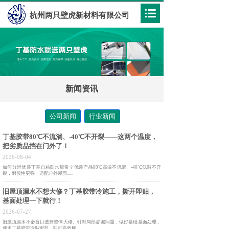
杭州两只壁虎新材料有限公司
新闻资讯
公司新闻
行业新闻
丁基胶带80℃不流淌、-40℃不开裂——这两个温度，
把劣质品挡在门外了！
2026-08-04
如何分辨优质丁基自粘防水胶带？优质产品80℃高温不流淌、-40℃低温不开
裂，耐候性更强，适配户外屋面......
旧屋顶漏水不想大修？丁基胶带冷施工，撕开即贴，
基面处理一下就行！
2026-07-27
旧屋顶漏水不必盲目选择整体大修。针对局部渗漏问题，做好基础基面处理，
使用丁基胶带冷贴密封，即可高效解......